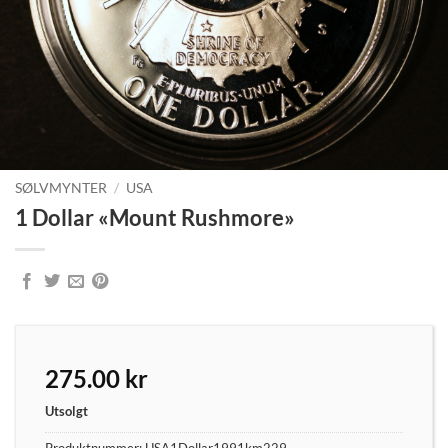
SØLVMYNTER
/
USA
1 Dollar «Mount Rushmore»
275.00
kr
Utsolgt
Produktnummer:
USA1Dollar1991km229