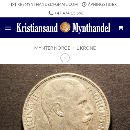
Skip
KRSMYNTHANDEL@GMAIL.COM
ÅPNINGSTIDER
to
+47 474 13 598
content
MYNTER NORGE
/
1 KRONE