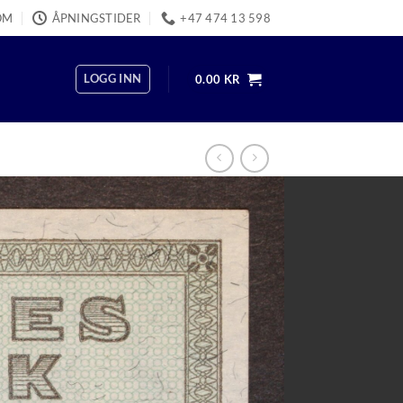
OM
ÅPNINGSTIDER
+47 474 13 598
LOGG INN
0.00
KR