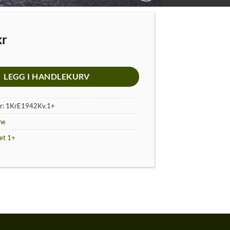
kr
LEGG I HANDLEKURV
r:
1KrE1942Kv.1+
ne
tet 1+