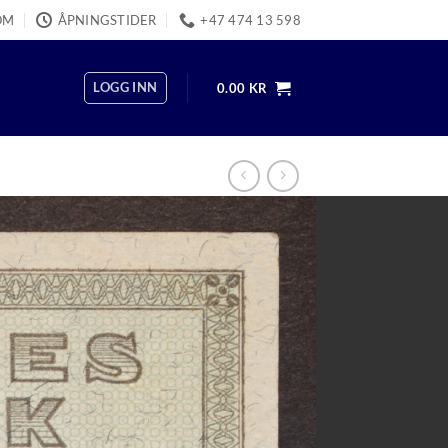
OM
ÅPNINGSTIDER
+47 474 13 598
LOGG INN
0.00
KR