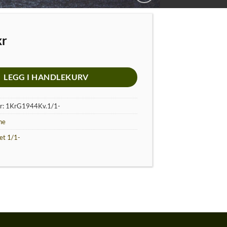
kr
LEGG I HANDLEKURV
r:
1KrG1944Kv.1/1-
ne
et 1/1-