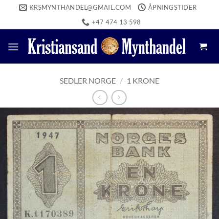
Skip
KRSMYNTHANDEL@GMAIL.COM
ÅPNINGSTIDER
to
+47 474 13 598
content
SEDLER NORGE
/
1 KRONE