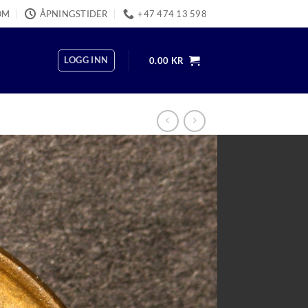
OM
ÅPNINGSTIDER
+47 474 13 598
LOGG INN
0.00
KR