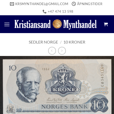
Skip
KRSMYNTHANDEL@GMAIL.COM
ÅPNINGSTIDER
to
+47 474 13 598
content
SEDLER NORGE
/
10 KRONER