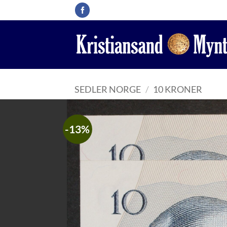
Skip
to
content
SEDLER NORGE
/
10 KRONER
-13%