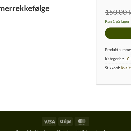
merrekkefølge
150.00
Kun 1 på lager
Produktnumme
Kategorier:
10 
Stikkord:
Kvalit
Visa
Stripe
MasterCard