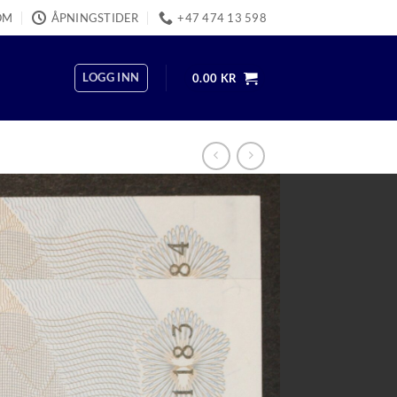
OM
ÅPNINGSTIDER
+47 474 13 598
LOGG INN
0.00
KR