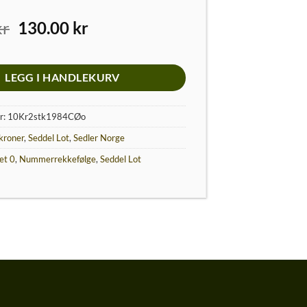
Opprinnelig
Nåværende
kr
130.00
kr
pris
pris
var:
er:
150.00 kr.
130.00 kr.
LEGG I HANDLEKURV
r:
10Kr2stk1984CØo
kroner
,
Seddel Lot
,
Sedler Norge
et 0
,
Nummerrekkefølge
,
Seddel Lot