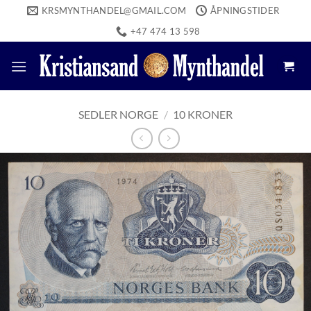
Skip
KRSMYNTHANDEL@GMAIL.COM
ÅPNINGSTIDER
to
+47 474 13 598
content
SEDLER NORGE
/
10 KRONER