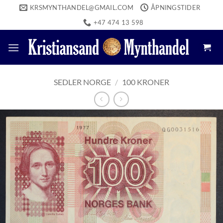
Skip
KRSMYNTHANDEL@GMAIL.COM
ÅPNINGSTIDER
to
+47 474 13 598
content
SEDLER NORGE
/
100 KRONER