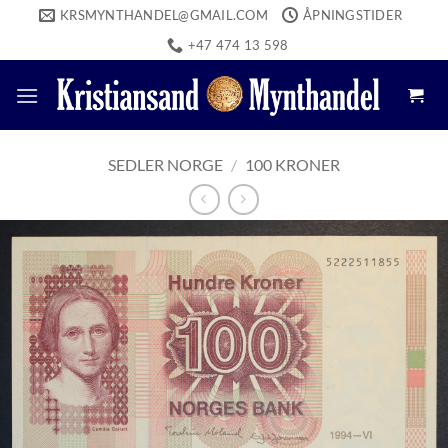
Skip
KRSMYNTHANDEL@GMAIL.COM
ÅPNINGSTIDER
to
+47 474 13 598
content
SEDLER NORGE
/
100 KRONER