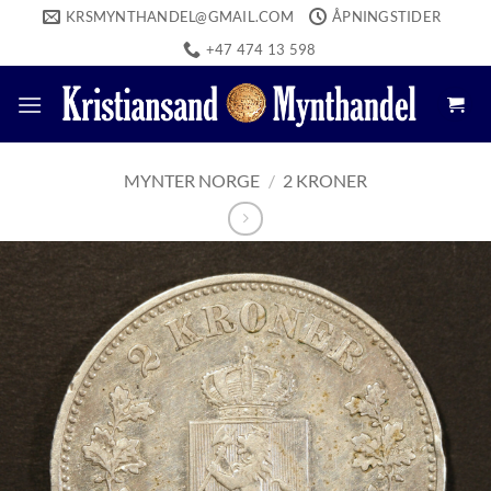
Skip
KRSMYNTHANDEL@GMAIL.COM
ÅPNINGSTIDER
to
+47 474 13 598
content
MYNTER NORGE
/
2 KRONER