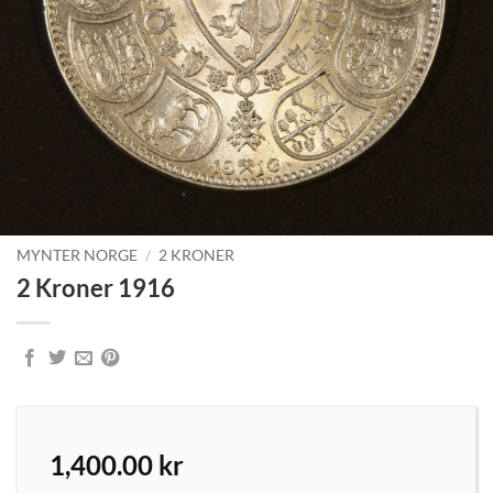
MYNTER NORGE
/
2 KRONER
2 Kroner 1916
1,400.00
kr