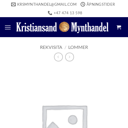
Skip
KRSMYNTHANDEL@GMAIL.COM
ÅPNINGSTIDER
to
+47 474 13 598
content
REKVISITA
/
LOMMER