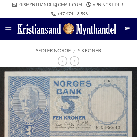
Skip
KRSMYNTHANDEL@GMAIL.COM
ÅPNINGSTIDER
to
+47 474 13 598
content
SEDLER NORGE
/
5 KRONER