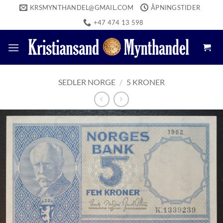
Skip
KRSMYNTHANDEL@GMAIL.COM
ÅPNINGSTIDER
to
+47 474 13 598
content
SEDLER NORGE
/
5 KRONER