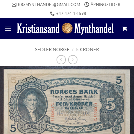
Skip
KRSMYNTHANDEL@GMAIL.COM
ÅPNINGSTIDER
to
+47 474 13 598
content
SEDLER NORGE
/
5 KRONER