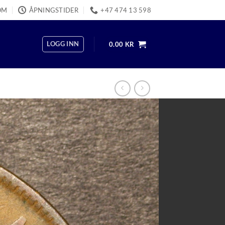
OM
ÅPNINGSTIDER
+47 474 13 598
LOGG INN
0.00
KR