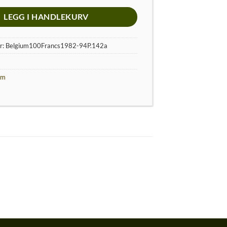
LEGG I HANDLEKURV
r:
Belgium100Francs1982-94P.142a
um