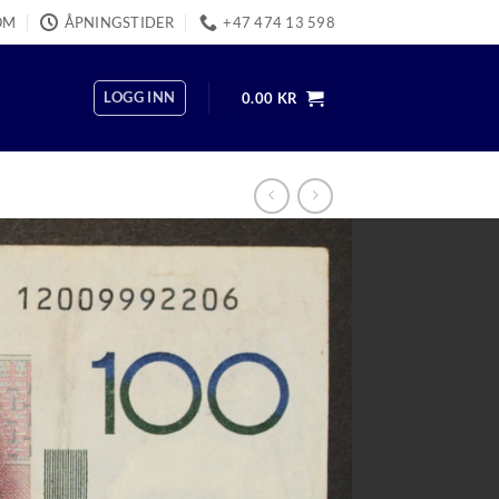
OM
ÅPNINGSTIDER
+47 474 13 598
LOGG INN
0.00
KR