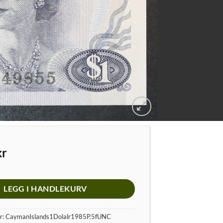
kr
LEGG I HANDLEKURV
r:
CaymanIslands1Dolalr1985P.5fUNC