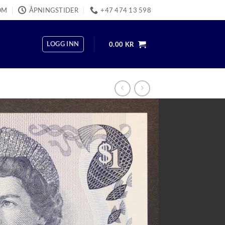
OM
ÅPNINGSTIDER
+47 474 13 598
LOGG INN
0.00
KR