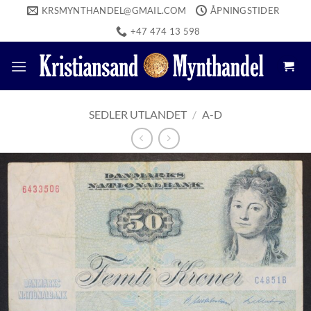
Skip
KRSMYNTHANDEL@GMAIL.COM
ÅPNINGSTIDER
to
+47 474 13 598
content
SEDLER UTLANDET
/
A-D