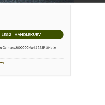
LEGG I HANDLEKURV
r:
Germany2000000Mark1923P.104a(z)
any