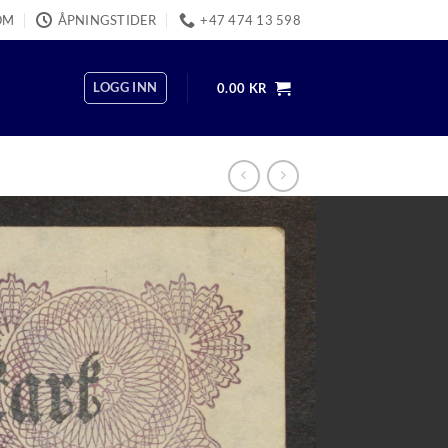
OM
ÅPNINGSTIDER
+47 474 13 598
LOGG INN
0.00
KR