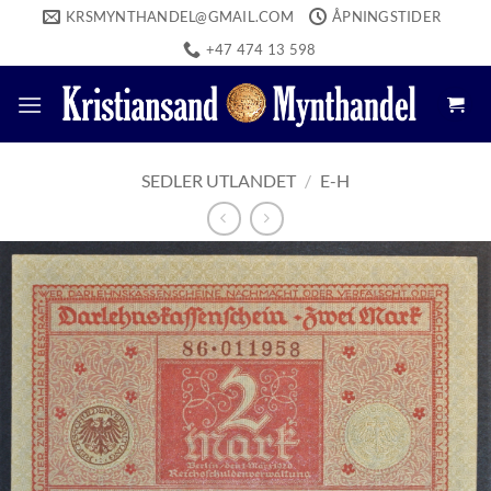
Skip
KRSMYNTHANDEL@GMAIL.COM
ÅPNINGSTIDER
to
+47 474 13 598
content
SEDLER UTLANDET
/
E-H