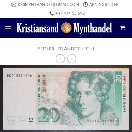
Skip
KRSMYNTHANDEL@GMAIL.COM
ÅPNINGSTIDER
to
+47 474 13 598
content
SEDLER UTLANDET
/
E-H