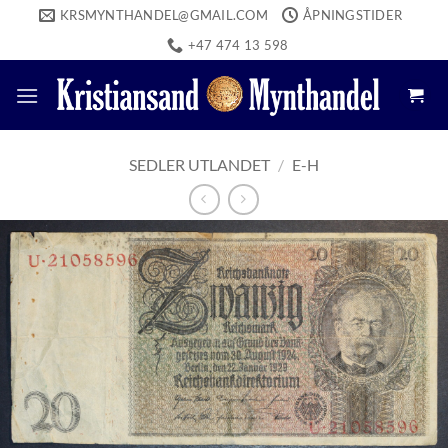
Skip
KRSMYNTHANDEL@GMAIL.COM
ÅPNINGSTIDER
to
+47 474 13 598
content
SEDLER UTLANDET
/
E-H