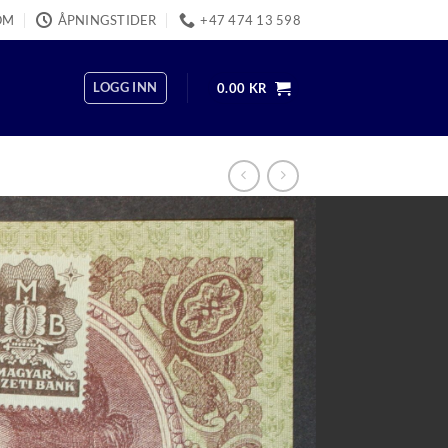
OM
ÅPNINGSTIDER
+47 474 13 598
LOGG INN
0.00
KR