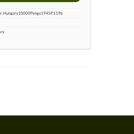
r:
Hungary10000Pengo1945P.119b
ary