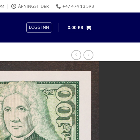
OM
ÅPNINGSTIDER
+47 474 13 598
LOGG INN
0.00
KR