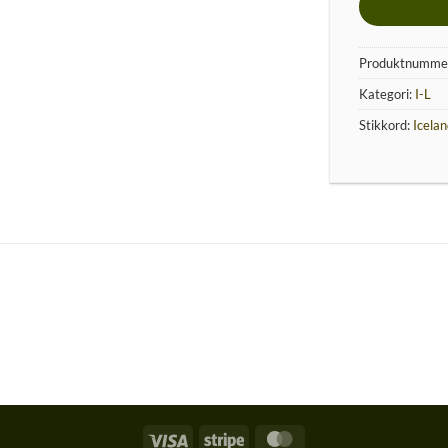
Produktnumme
Kategori:
I-L
Stikkord:
Icela
Visa
Stripe
MasterCard