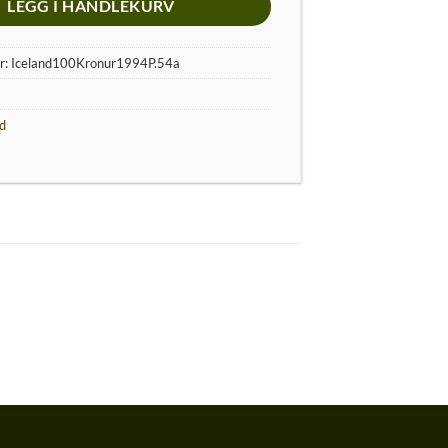
LEGG I HANDLEKURV
r:
Iceland100Kronur1994P.54a
nd