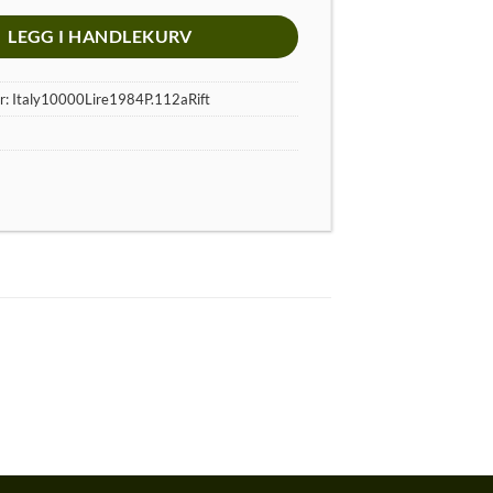
LEGG I HANDLEKURV
r:
Italy10000Lire1984P.112aRift