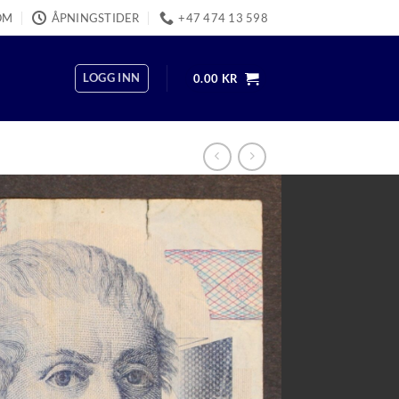
OM
ÅPNINGSTIDER
+47 474 13 598
LOGG INN
0.00
KR