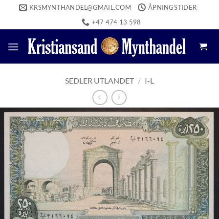
Skip
KRSMYNTHANDEL@GMAIL.COM
ÅPNINGSTIDER
to
+47 474 13 598
content
SEDLER UTLANDET
/
I-L