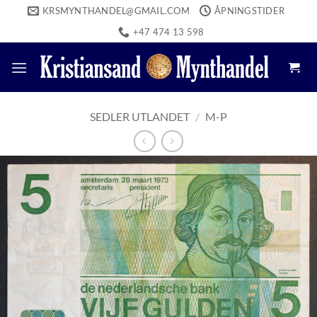
Skip
KRSMYNTHANDEL@GMAIL.COM
ÅPNINGSTIDER
to
+47 474 13 598
content
SEDLER UTLANDET
/
M-P