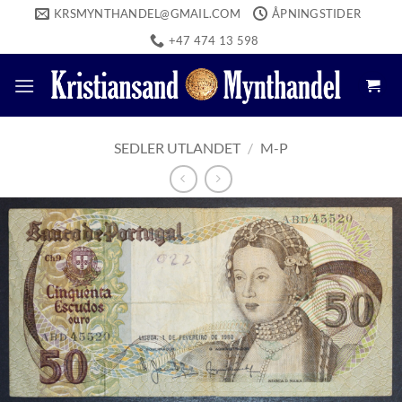
Skip
KRSMYNTHANDEL@GMAIL.COM
ÅPNINGSTIDER
to
+47 474 13 598
content
SEDLER UTLANDET
/
M-P