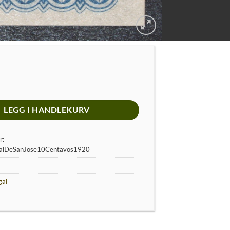
LEGG I HANDLEKURV
r:
talDeSanJose10Centavos1920
gal