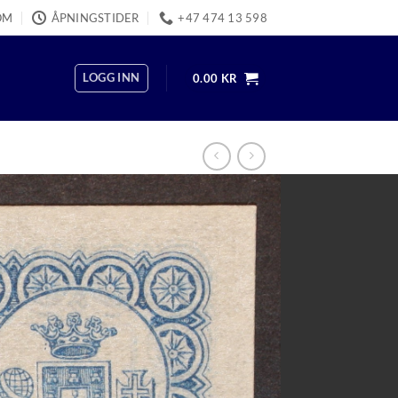
OM
ÅPNINGSTIDER
+47 474 13 598
LOGG INN
0.00
KR