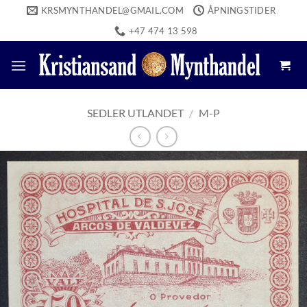
Skip
KRSMYNTHANDEL@GMAIL.COM
ÅPNINGSTIDER
to
+47 474 13 598
content
SEDLER UTLANDET
/
M-P