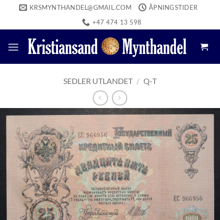
Skip
KRSMYNTHANDEL@GMAIL.COM
ÅPNINGSTIDER
to
+47 474 13 598
content
SEDLER UTLANDET
/
Q-T