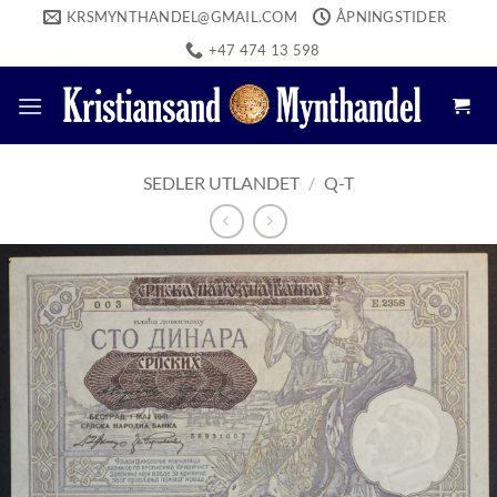
Skip
KRSMYNTHANDEL@GMAIL.COM
ÅPNINGSTIDER
to
+47 474 13 598
content
SEDLER UTLANDET
/
Q-T