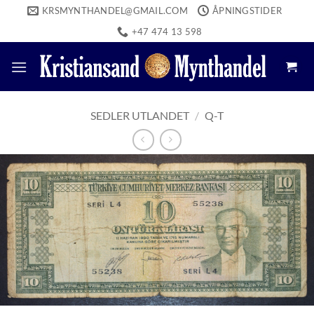
Skip
KRSMYNTHANDEL@GMAIL.COM
ÅPNINGSTIDER
to
+47 474 13 598
content
SEDLER UTLANDET
/
Q-T