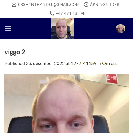
Skip
KRSMYNTHANDEL@GMAIL.COM
ÅPNINGSTIDER
to
+47 474 13 598
content
viggo 2
Published
23. desember 2022
at
1277 × 1159
in
Om oss