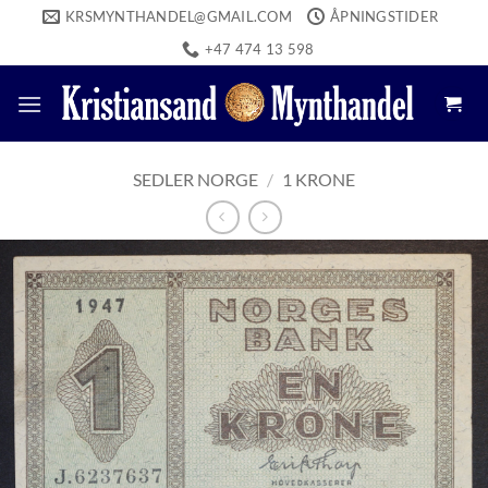
Skip
KRSMYNTHANDEL@GMAIL.COM
ÅPNINGSTIDER
to
+47 474 13 598
content
SEDLER NORGE
/
1 KRONE