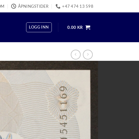
OM
ÅPNINGSTIDER
+47 474 13 598
LOGG INN
0.00
KR