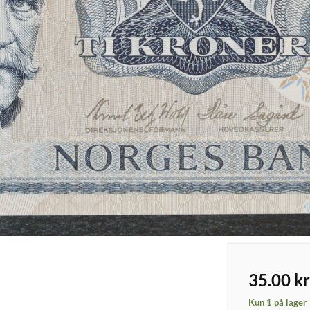
35.00
kr
Kun 1 på lager