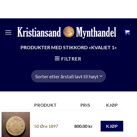
Skip
KRSMYNTHANDEL@GMAIL.COM
ÅPNINGSTIDER
to
+47 474 13 598
content
PRODUKTER MED STIKKORD «KVALIET 1»
FILTRER
PRODUKT
PRIS
KJØP
50 Øre 1897
800.00
kr
KJØP