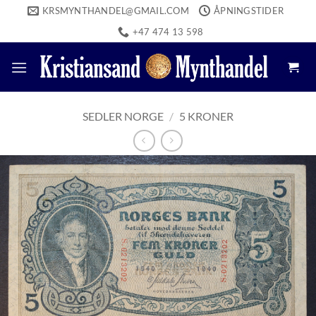
Skip
KRSMYNTHANDEL@GMAIL.COM
ÅPNINGSTIDER
to
+47 474 13 598
content
SEDLER NORGE
/
5 KRONER