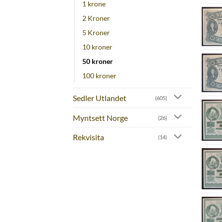
1 krone
2 Kroner
5 Kroner
10 kroner
50 kroner
100 kroner
Sedler Utlandet
(605)
Myntsett Norge
(26)
Rekvisita
(14)