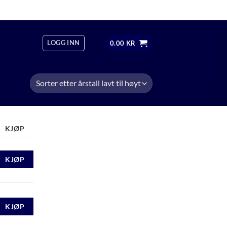
OM
ÅPNINGSTIDER
+47 474 13 598
LOGG INN
0.00
KR
KJØP
KJØP
KJØP