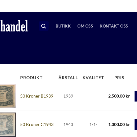
KRSMYNTHANDEL@GMAIL.C
BUTIKK
OM OSS
KONTAKT OSS
PRODUKT
ÅRSTALL
KVALITET
PRIS
50 Kroner B1939
1939
2,500.00
kr
50 Kroner C1943
1943
1/1-
1,300.00
kr