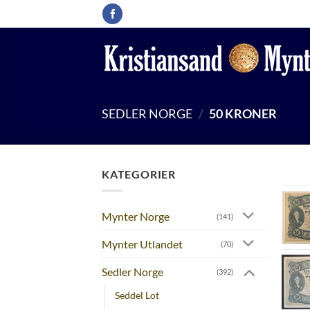
Skip
to
content
SEDLER NORGE
/
50 KRONER
KATEGORIER
Mynter Norge
(141)
Mynter Utlandet
(70)
Sedler Norge
(392)
Seddel Lot