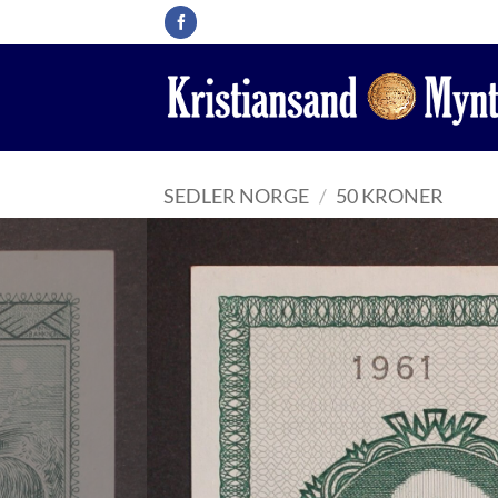
Skip
to
content
SEDLER NORGE
/
50 KRONER