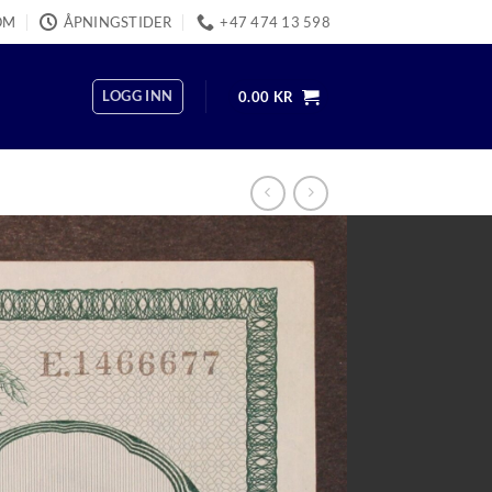
OM
ÅPNINGSTIDER
+47 474 13 598
LOGG INN
0.00
KR