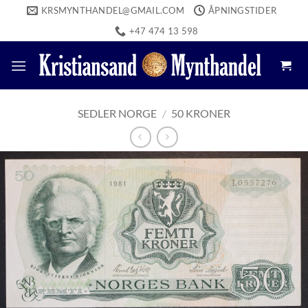
Skip
KRSMYNTHANDEL@GMAIL.COM
ÅPNINGSTIDER
to
+47 474 13 598
content
SEDLER NORGE
/
50 KRONER