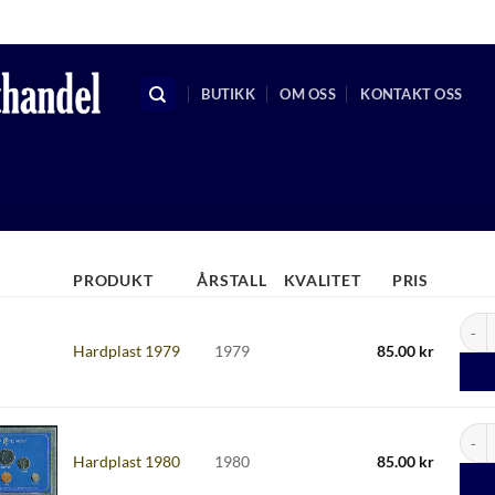
KRSMYNTHANDEL@GMAIL.C
BUTIKK
OM OSS
KONTAKT OSS
PRODUKT
ÅRSTALL
KVALITET
PRIS
Hardp
Hardplast 1979
1979
85.00
kr
Hardp
Hardplast 1980
1980
85.00
kr