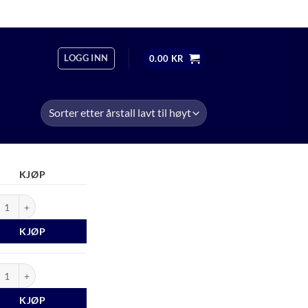
OM
ÅPNINGSTIDER
+47 474 13 598
LOGG INN
0.00
KR
KJØP
last 1979 antall
KJØP
last 1980 antall
KJØP