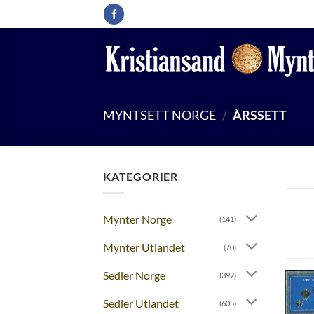
Skip
to
content
MYNTSETT NORGE
/
ÅRSSETT
KATEGORIER
Mynter Norge
(141)
Mynter Utlandet
(70)
Sedler Norge
(392)
Sedler Utlandet
(605)