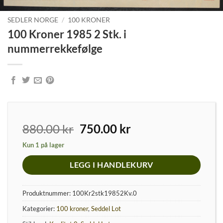
SEDLER NORGE
/
100 KRONER
100 Kroner 1985 2 Stk. i
nummerrekkefølge
Opprinnelig
Nåværende
880.00
kr
750.00
kr
pris
pris
Kun 1 på lager
var:
er:
880.00 kr.
750.00 kr.
LEGG I HANDLEKURV
Produktnummer:
100Kr2stk19852Kv.0
Kategorier:
100 kroner
,
Seddel Lot