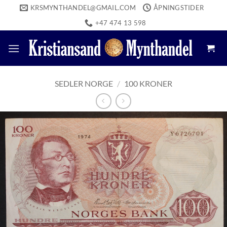
Skip
KRSMYNTHANDEL@GMAIL.COM
ÅPNINGSTIDER
to
+47 474 13 598
content
SEDLER NORGE
/
100 KRONER