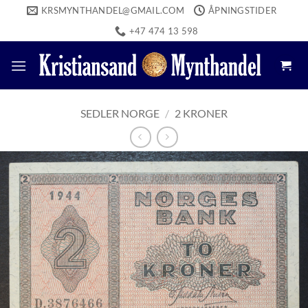
Skip
KRSMYNTHANDEL@GMAIL.COM
ÅPNINGSTIDER
to
+47 474 13 598
content
SEDLER NORGE
/
2 KRONER