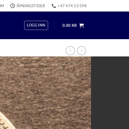
OM
ÅPNINGSTIDER
+47 474 13 598
LOGG INN
0.00
KR