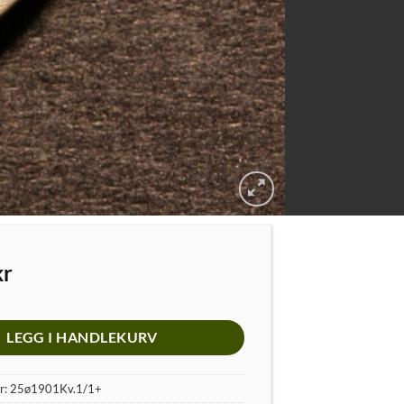
kr
LEGG I HANDLEKURV
r:
25ø1901Kv.1/1+