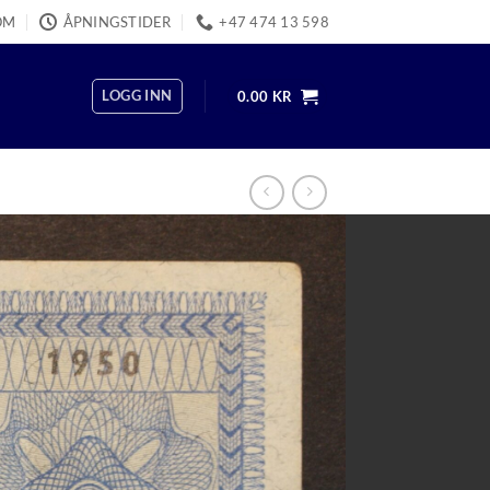
OM
ÅPNINGSTIDER
+47 474 13 598
LOGG INN
0.00
KR